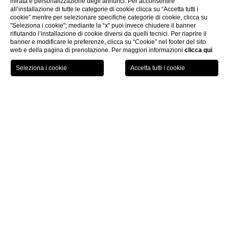
mirata e personalizzazione degli annunci. Per acconsentire
all’installazione di tutte le categorie di cookie clicca su “Accetta tutti i
cookie” mentre per selezionare specifiche categorie di cookie, clicca su
"Seleziona i cookie"; mediante la “x” puoi invece chiudere il banner
rifiutando l’installazione di cookie diversi da quelli tecnici. Per riaprire il
banner e modificare le preferenze, clicca su “Cookie” nel footer del sito
web e della pagina di prenotazione. Per maggiori informazioni
clicca qui
.
SCEGLI L'HOTEL
CHECK IN / CHECK OUT
OSPITI
Location per matrimoni
Marina di Modica
Modica Beach Resort
è la perfetta
location per
matrimoni
a
Marina di Modica
perché permette di
organizzare
cerimonie e ricevimenti direttamente sul
mare
.