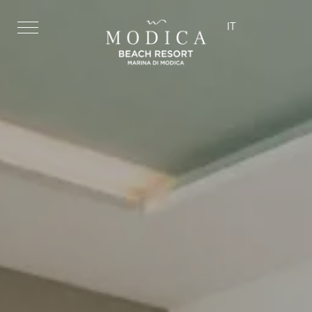
IT
ita
eng